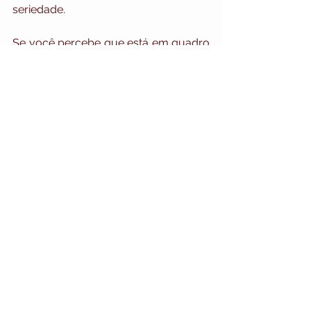
seriedade.
Se você percebe que está em quadro 
de esgotamento mental não hesite em 
procurar ajuda. Priorize você!
Conte comigo, estou aqui para te 
ajudar.
Priscilla de Jesus
Mastercoach 
www.priscilladejesus.com.br
motivação
bemestar
saúde mental
mente saudável
MENTE e CORPO