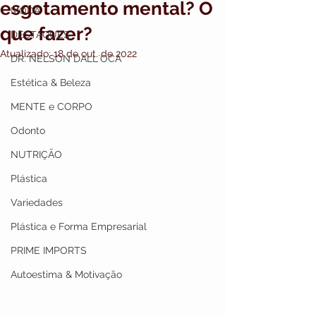
esgotamento mental? O
MODA
que fazer?
DESTAQUES
Atualizado:
18 de out. de 2022
DR. NELSON DALL`OCA
Estética & Beleza
MENTE e CORPO
Odonto
NUTRIÇÃO
Plástica
Variedades
Plástica e Forma Empresarial
PRIME IMPORTS
Autoestima & Motivação