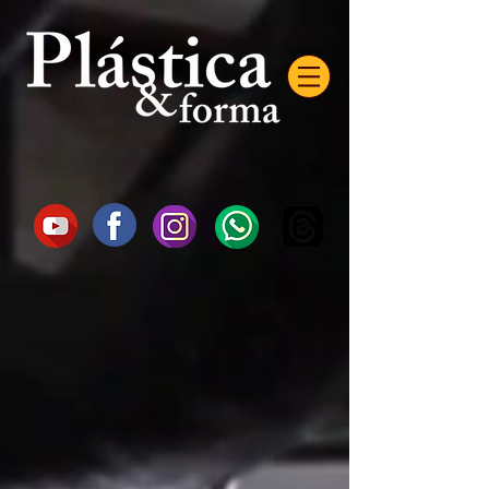
AW-16872985522