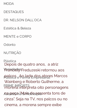
MODA
DESTAQUES
DR. NELSON DALL`OCA
Estética & Beleza
MENTE e CORPO
Odonto
NUTRIÇÃO
Plástica
Depois de quatro anos,  a atriz 
Variedades
Franciely Freduzeski retornou aos 
palcos.  Ao lado dos atores Marcos 
Plástica e Forma Empresarial
Wainberg e Roberto Guilherme, a 
PRIME IMPORTS
morena interpreta oito personagens 
na peça “Mais de sessenta tons de 
Autoestima & Motivação
cinza”. Seja na TV, nos palcos ou no 
cinema, a morena sempre exibe 