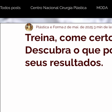
Todos posts
Centro Nacional Cirurgia Plástica
MODA
Plástica e Forma
2 de mai. de 2025
3 min de le
Estética & Beleza
MENTE e CORPO
Odonto
Treina, come cer
Descubra o que p
Plástica e Forma Empresarial
PRIME IMPORTS
A
seus resultados.