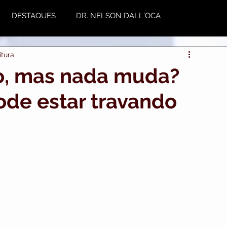
DESTAQUES
DR. NELSON DALL`OCA
itura
NUTRIÇÃO
Plástica
Variedades
to, mas nada muda?
ode estar travando
utoestima & Motivação