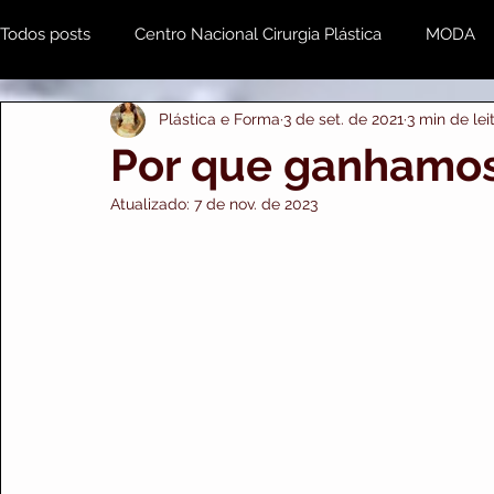
Todos posts
Centro Nacional Cirurgia Plástica
MODA
Plástica e Forma
3 de set. de 2021
3 min de lei
Estética & Beleza
MENTE e CORPO
Odonto
Por que ganhamos
Atualizado:
7 de nov. de 2023
Plástica e Forma Empresarial
PRIME IMPORTS
A