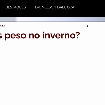
DESTAQUES
DR. NELSON DALL`OCA
tura
NUTRIÇÃO
Plástica
Variedades
 peso no inverno?
utoestima & Motivação