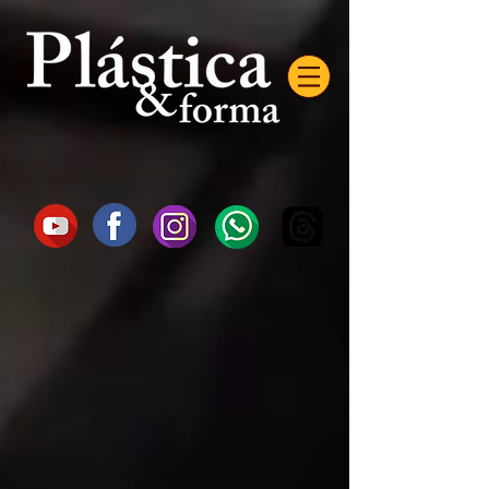
AW-16872985522