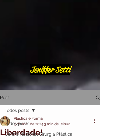
Jeniffer Setti
Post
Todos posts
Plástica e Forma
Todos posts
3 de mai. de 2024
3 min de leitura
Liberdade!
Centro Nacional Cirurgia Plástica