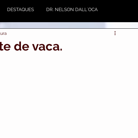
DESTAQUES
DR. NELSON DALL`OCA
tura
NUTRIÇÃO
Plástica
Variedades
ite de vaca.
utoestima & Motivação