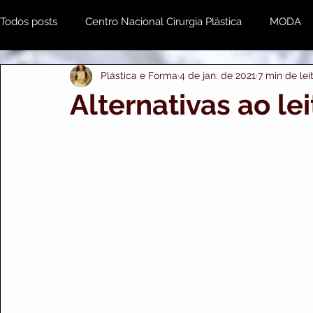
Todos posts
Centro Nacional Cirurgia Plástica
MODA
Plástica e Forma
4 de jan. de 2021
7 min de lei
Estética & Beleza
MENTE e CORPO
Odonto
Alternativas ao le
Plástica e Forma Empresarial
PRIME IMPORTS
A