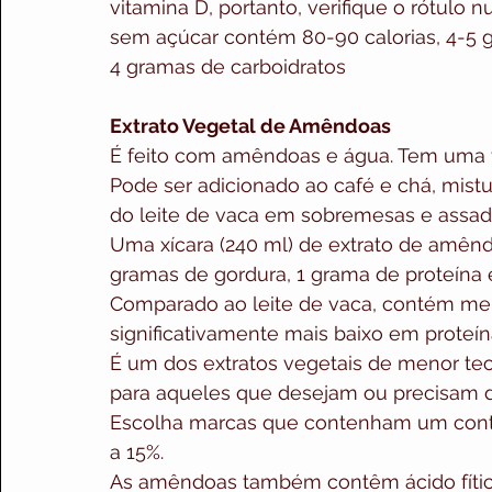
vitamina D, portanto, verifique o rótulo nu
sem açúcar contém 80-90 calorias, 4-5 g
4 gramas de carboidratos
Extrato Vegetal de Amêndoas
É feito com amêndoas e água. Tem uma t
Pode ser adicionado ao café e chá, mis
do leite de vaca em sobremesas e assad
Uma xícara (240 ml) de extrato de amênd
gramas de gordura, 1 grama de proteína 
Comparado ao leite de vaca, contém me
significativamente mais baixo em proteín
É um dos extratos vegetais de menor teo
para aqueles que desejam ou precisam d
Escolha marcas que contenham um conte
a 15%.
As amêndoas também contêm ácido fítico,