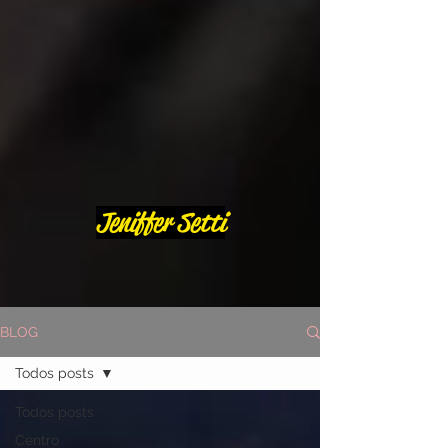
Jeniffer Setti
BLOG
Todos posts
Todos posts
Centro