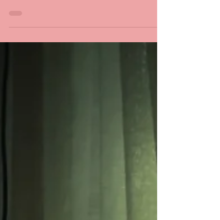
Cariúcha é uma mistura de ‘carioca com
gaúcha’. Nascida em Nova Iguaçu, no Rio de
Janeiro, Cariúcha cresceu em um lar evangélico,
onde...