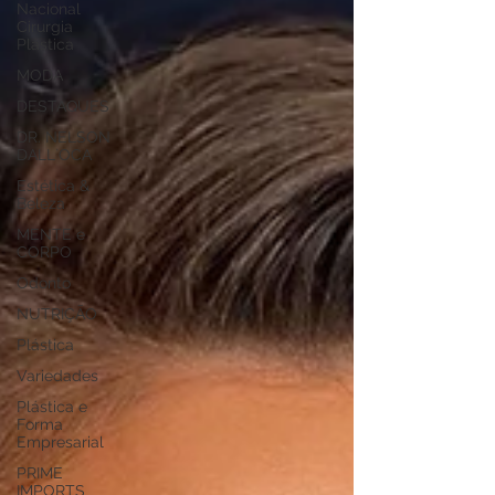
Nacional
Cirurgia
Plástica
MODA
DESTAQUES
DR. NELSON
DALL`OCA
Estética &
Beleza
MENTE e
CORPO
Odonto
NUTRIÇÃO
Plástica
Variedades
Plástica e
Forma
Empresarial
PRIME
IMPORTS