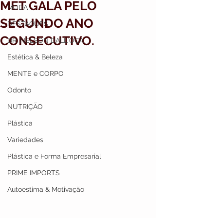
MET GALA PELO
MODA
SEGUNDO ANO
DESTAQUES
CONSECUTIVO.
DR. NELSON DALL`OCA
Estética & Beleza
MENTE e CORPO
Odonto
NUTRIÇÃO
Plástica
Variedades
Plástica e Forma Empresarial
PRIME IMPORTS
Autoestima & Motivação