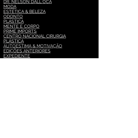
DR. NELSON DALL`OCA
MODA
ESTÉTICA & BELEZA
ODONTO
PLÁSTICA
MENTE E CORPO
PRIME IMPORTS
CENTRO NACIONAL CIRURGIA
PLÁSTICA
AUTOESTIMA & MOTIVAÇÃO
EDIÇÕES ANTERIORES
EXPEDIENTE
ASSINE PARA RECEBER AS
NOVIDADES
PLÁSTICA E FORMA
EMPRESARIAL
NUTRIÇÃO
CONTATE-NOS
Comentários