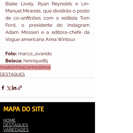
Blake Lively, Ryan Reynolds e Lin-
Manuel Miranda, que dividirão o posto 
de co-anfitriões com o estilista Tom 
Ford, o presidente do Instagram 
Adam Mosseri e a editora-chefe da 
Vogue americana Anna Wintour.
Foto: 
marco_ovando
Beleza: 
henrique85
moda
artista
cantora
show
DESTAQUES
MAPA DO SITE
HOME
Ver tudo
Posts recentes
DESTAQUES
VARIEDADES