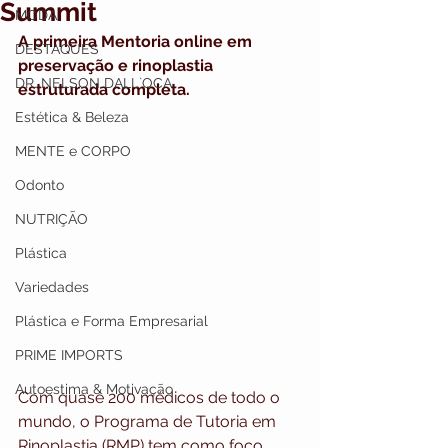
Summit
MODA
A primeira Mentoria online em 
DESTAQUES
preservação e rinoplastia 
DR. NELSON DALL`OCA
estruturada completa.
Estética & Beleza
MENTE e CORPO
Odonto
NUTRIÇÃO
Plástica
Variedades
Plástica e Forma Empresarial
PRIME IMPORTS
Autoestima & Motivação
Com quase 200 médicos de todo o 
mundo, o Programa de Tutoria em 
Rinoplastia (RMP) tem como foco 