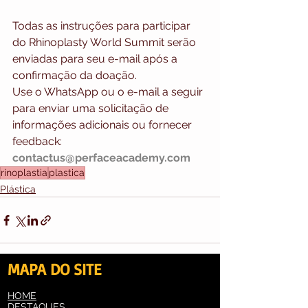
Todas as instruções para participar 
do Rhinoplasty World Summit serão 
enviadas para seu e-mail após a 
confirmação da doação.
Use o WhatsApp ou o e-mail a seguir 
para enviar uma solicitação de 
informações adicionais ou fornecer 
feedback: 
contactus@perfaceacademy.com
rinoplastia
plastica
Plástica
MAPA DO SITE
HOME
Ver tudo
Posts recentes
DESTAQUES