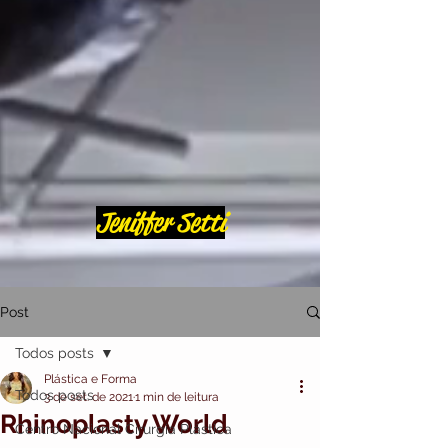
Jeniffer Setti
Post
Todos posts
Plástica e Forma
Todos posts
3 de set. de 2021
1 min de leitura
Rhinoplasty World
Centro Nacional Cirurgia Plástica