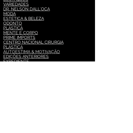
VARIEDADES
DR. NELSON DALL`OCA
MODA
ESTÉTICA & BELEZA
ODONTO
PLÁSTICA
MENTE E CORPO
PRIME IMPORTS
CENTRO NACIONAL CIRURGIA
PLÁSTICA
AUTOESTIMA & MOTIVAÇÃO
EDIÇÕES ANTERIORES
EXPEDIENTE
ASSINE PARA RECEBER AS
NOVIDADES
PLÁSTICA E FORMA
EMPRESARIAL
NUTRIÇÃO
CONTATE-NOS
Comentários