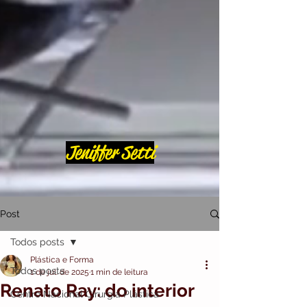
Jeniffer Setti
Post
Todos posts
Plástica e Forma
Todos posts
1 de jul. de 2025
1 min de leitura
Renato Ray: do interior
Centro Nacional Cirurgia Plástica