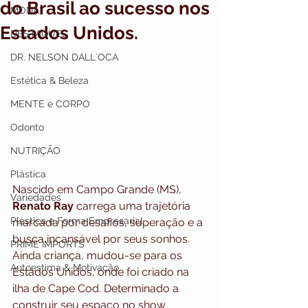
do Brasil ao sucesso nos
MODA
Estados Unidos.
DESTAQUES
DR. NELSON DALL`OCA
Estética & Beleza
MENTE e CORPO
Odonto
NUTRIÇÃO
Plástica
Nascido em Campo Grande (MS), 
Variedades
Renato Ray 
carrega uma trajetória 
Plástica e Forma Empresarial
marcada por desafios, superação e a 
busca incansável por seus sonhos. 
PRIME IMPORTS
Ainda criança, mudou-se para os 
Autoestima & Motivação
Estados Unidos, onde foi criado na 
ilha de Cape Cod. Determinado a 
construir seu espaço no show 