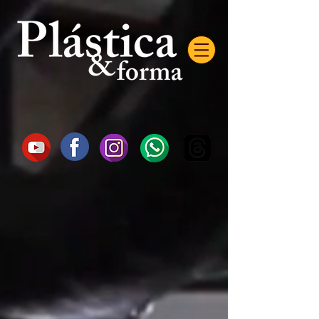
AW-16872985522