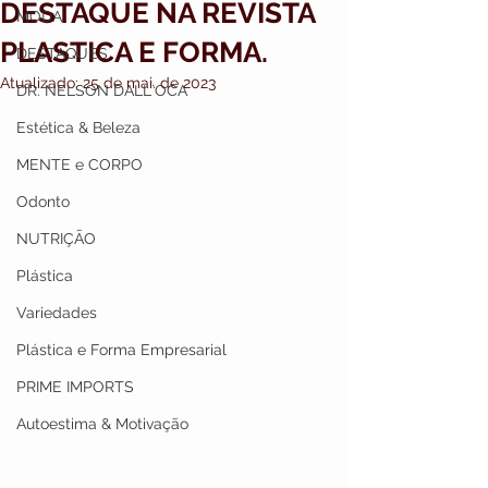
DESTAQUE NA REVISTA
MODA
PLASTICA E FORMA.
DESTAQUES
Atualizado:
25 de mai. de 2023
DR. NELSON DALL`OCA
Estética & Beleza
MENTE e CORPO
Odonto
NUTRIÇÃO
Plástica
Variedades
Plástica e Forma Empresarial
PRIME IMPORTS
Autoestima & Motivação