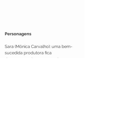
Personagens
Sara (Mônica Carvalho): uma bem-
sucedida produtora fica 
desempregada por conta da 
pandemia e se dá conta de que 
precisa se virar.
Lia (Renata Brás): professora de 
dança e canto, com a pandemia fica 
dando curso online de dança erótica 
para mulheres que não querem 
perder o marido na quarentena.