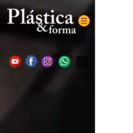
AW-16872985522