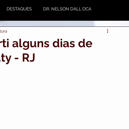
DESTAQUES
DR. NELSON DALL`OCA
tura
NUTRIÇÃO
Plástica
Variedades
rti alguns dias de
ty - RJ
utoestima & Motivação