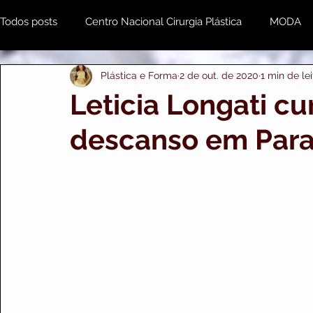
Todos posts
Centro Nacional Cirurgia Plástica
MODA
Plástica e Forma
2 de out. de 2020
1 min de lei
Estética & Beleza
MENTE e CORPO
Odonto
Leticia Longati cu
descanso em Para
Plástica e Forma Empresarial
PRIME IMPORTS
A