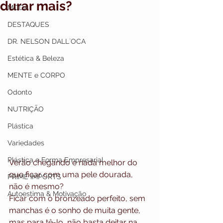
durar mais?
MODA
DESTAQUES
DR. NELSON DALL`OCA
Estética & Beleza
MENTE e CORPO
Odonto
NUTRIÇÃO
Plástica
Variedades
Plástica e Forma Empresarial
Verão chegando e nada melhor do 
que ficar com uma pele dourada, 
PRIME IMPORTS
não é mesmo?
Autoestima & Motivação
Ficar com o bronzeado perfeito, sem 
manchas é o sonho de muita gente, 
mas para tê-lo, não basta deitar na 