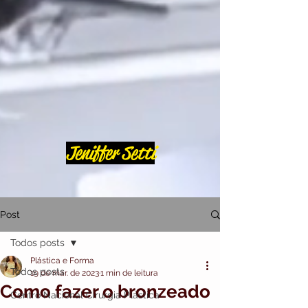
Jeniffer Setti
Post
Todos posts
Plástica e Forma
Todos posts
19 de mar. de 2023
1 min de leitura
Como fazer o bronzeado
Centro Nacional Cirurgia Plástica