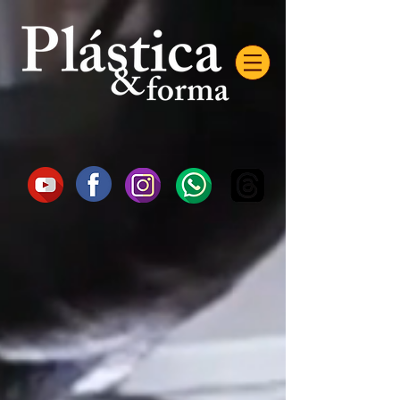
AW-16872985522