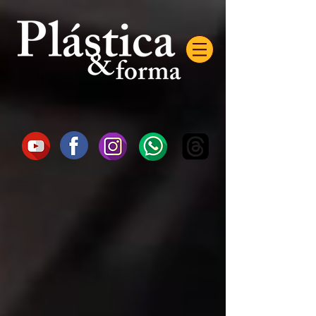
AW-16872985522