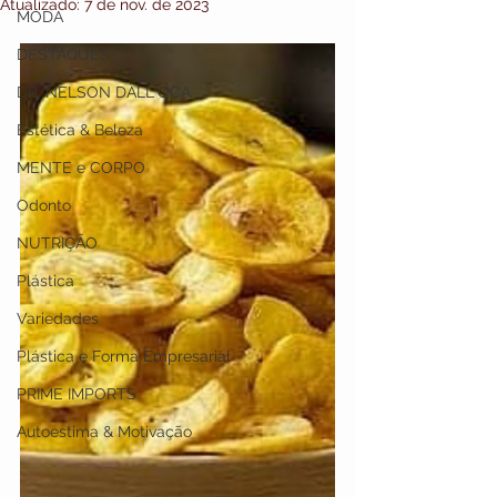
Atualizado:
7 de nov. de 2023
MODA
DESTAQUES
DR. NELSON DALL`OCA
Estética & Beleza
MENTE e CORPO
Odonto
NUTRIÇÃO
Plástica
Variedades
Plástica e Forma Empresarial
PRIME IMPORTS
Autoestima & Motivação