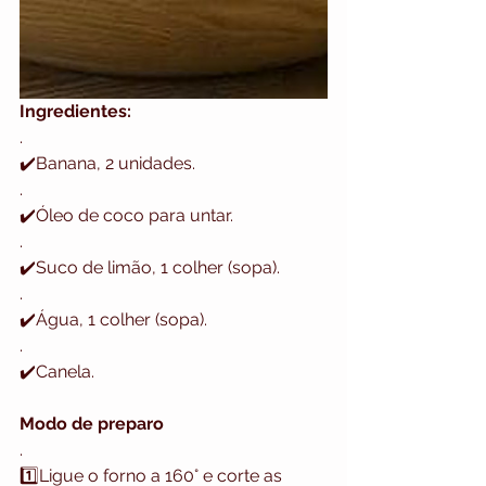
Ingredientes:
.
✔️Banana, 2 unidades.
.
✔️Óleo de coco para untar.
.
✔️Suco de limão, 1 colher (sopa).
.
✔️Água, 1 colher (sopa).
.
✔️Canela.
Modo de preparo
.
1️⃣Ligue o forno a 160° e corte as 