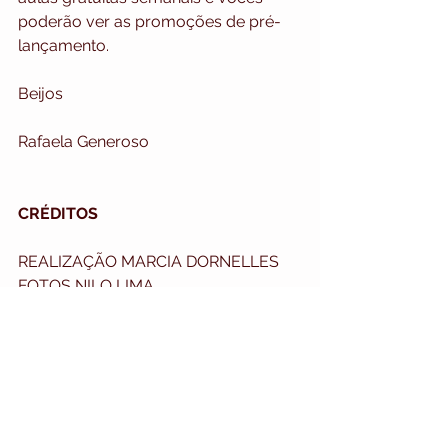
poderão ver as promoções de pré-
lançamento.
Beijos
Rafaela Generoso
CRÉDITOS
REALIZAÇÃO MARCIA DORNELLES
FOTOS NILO LIMA
EQUIPE DE BELEZA 
CATY PIRES
CAMILA CARNEIRO
JUSCILENE DE SOUZA
AGRADECIMENTO IED RIO