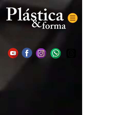
AW-16872985522