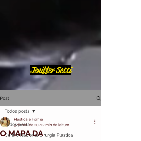
Jeniffer Setti
Post
Todos posts
Plástica e Forma
Todos posts
3 de set. de 2021
2 min de leitura
O MAPA DA
Centro Nacional Cirurgia Plástica