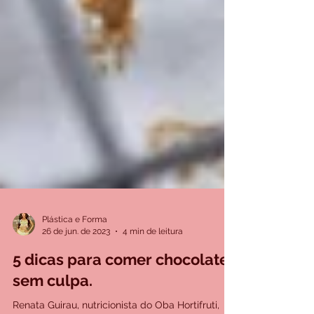
Plástica e Forma
26 de jun. de 2023
4 min de leitura
5 dicas para comer chocolate
sem culpa.