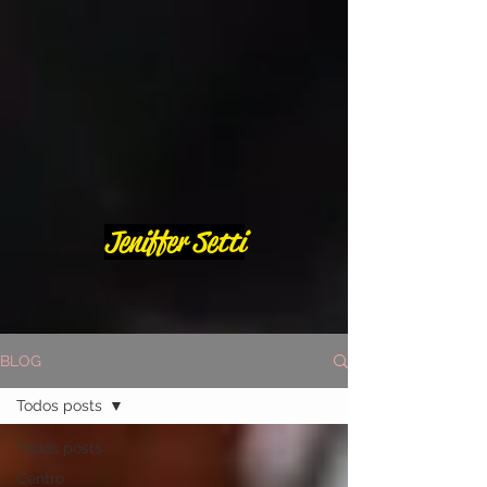
Jeniffer Setti
BLOG
Todos posts
Todos posts
Centro