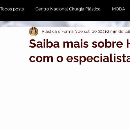
Todos posts
Centro Nacional Cirurgia Plástica
MODA
Plástica e Forma
3 de set. de 2021
2 min de lei
Estética & Beleza
MENTE e CORPO
Odonto
Saiba mais sobre 
com o especialista
Plástica e Forma Empresarial
PRIME IMPORTS
A