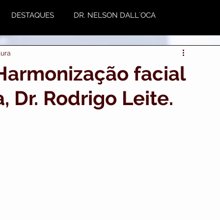
DESTAQUES
DR. NELSON DALL`OCA
tura
NUTRIÇÃO
Plástica
Variedades
Harmonização facial
, Dr. Rodrigo Leite.
utoestima & Motivação