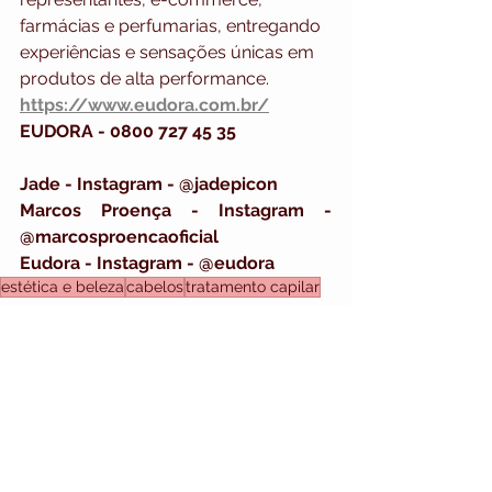
farmácias e perfumarias, entregando 
experiências e sensações únicas em 
produtos de alta performance. 
https://www.eudora.com.br/
EUDORA - 0800 727 45 35
Jade - Instagram - @jadepicon
Marcos Proença - Instagram - 
@marcosproencaoficial
Eudora - Instagram - @eudora
estética e beleza
cabelos
tratamento capilar
DESTAQUES
MAPA DO SITE
HOME
Ver tudo
Posts recentes