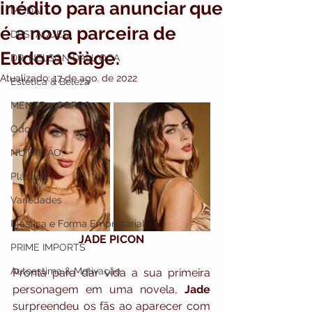
inédito para anunciar que
MODA
é a nova parceira de
DESTAQUES
Eudora Siàge.
DR. NELSON DALL`OCA
Atualizado:
17 de ago. de 2022
Estética & Beleza
MENTE e CORPO
Odonto
NUTRIÇÃO
Plástica
Variedades
Plástica e Forma Empresarial
JADE PICON
PRIME IMPORTS
Autoestima & Motivação
Pronta para dar vida a sua primeira 
personagem em uma novela, 
Jade
surpreendeu os fãs ao aparecer com 