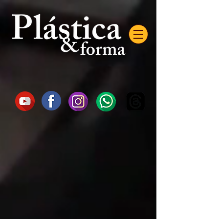
AW-16872985522