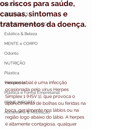
os riscos para saúde,
MODA
causas, sintomas e
DESTAQUES
tratamentos da doença.
DR. NELSON DALL`OCA
Estética & Beleza
MENTE e CORPO
Odonto
NUTRIÇÃO
Plástica
Herpes labial é uma infecção 
Variedades
ocasionada pelo vírus Herpes 
Plástica e Forma Empresarial
Simplex 1 (HSV 1), que provoca o 
PRIME IMPORTS
aparecimento de bolhas ou feridas na 
boca, geralmente nos lábios ou na 
Autoestima & Motivação
região logo abaixo do lábio. A herpes 
é altamente contagiosa, qualquer 