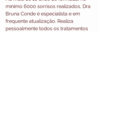
mínimo 6000 sorrisos realizados, Dra 
Bruna Conde é especialista e em 
frequente atualização. Realiza 
pessoalmente todos os tratamentos 
listados em seu consultório através 
de protocolos baseados em 
evidência clínica e científica através 
do largo convívio social de pacientes, 
mestres renomados e profissionais 
da área da saúde que visam
o tratamento multidisciplinar. 
Conhecida por ter uma postura 
humana, detalhista, visão do paciente 
como um todo, acolhedora com 
humor e risada única.
odontologia
dentista
saúde bucal
herpes
Odonto