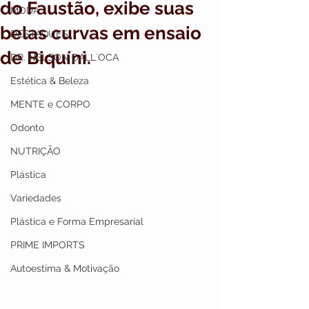
do Faustão, exibe suas
MODA
belas curvas em ensaio
DESTAQUES
de Biquíni.
DR. NELSON DALL`OCA
Estética & Beleza
MENTE e CORPO
Odonto
NUTRIÇÃO
Plástica
Variedades
Plástica e Forma Empresarial
PRIME IMPORTS
Autoestima & Motivação