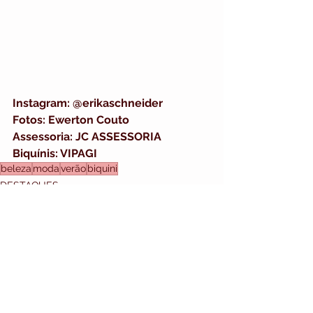
Instagram: @erikaschneider
Fotos: Ewerton Couto
Assessoria: JC ASSESSORIA
Biquínis: VIPAGI
beleza
moda
verão
biquini
DESTAQUES
MAPA DO SITE
HOME
Ver tudo
Posts recentes
DESTAQUES