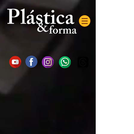
AW-16872985522