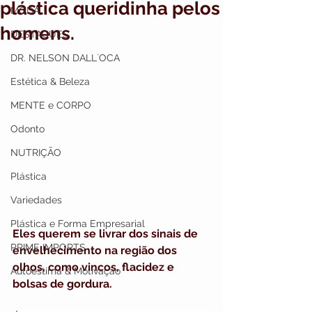
plástica queridinha pelos
MODA
homens.
DESTAQUES
DR. NELSON DALL`OCA
Estética & Beleza
MENTE e CORPO
Odonto
NUTRIÇÃO
Plástica
Variedades
Plástica e Forma Empresarial
Eles querem 
se livrar dos sinais de 
PRIME IMPORTS
envelhecimento na região dos 
olhos, como vincos, flacidez e 
Autoestima & Motivação
bolsas de gordura.