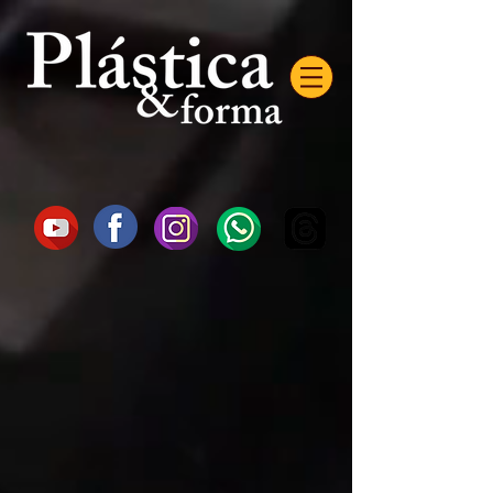
AW-16872985522