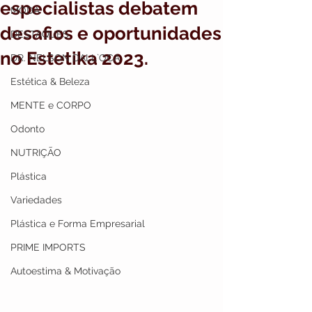
especialistas debatem
MODA
desafios e oportunidades
DESTAQUES
no Estetika 2023.
DR. NELSON DALL`OCA
Estética & Beleza
MENTE e CORPO
Odonto
NUTRIÇÃO
Plástica
Variedades
Plástica e Forma Empresarial
PRIME IMPORTS
Autoestima & Motivação