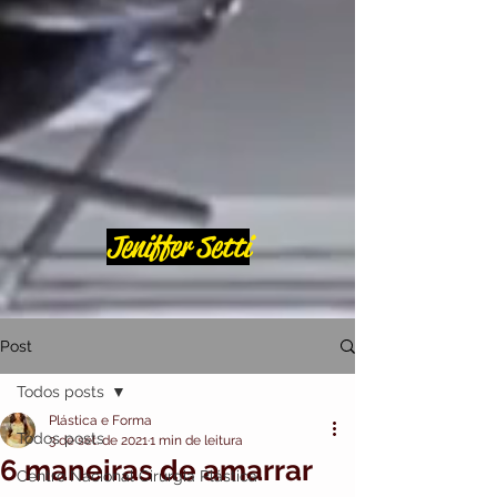
Jeniffer Setti
Post
Todos posts
Plástica e Forma
Todos posts
3 de set. de 2021
1 min de leitura
6 maneiras de amarrar
Centro Nacional Cirurgia Plástica