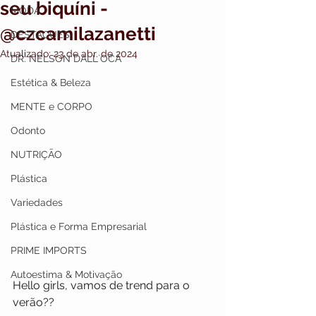
seu biquíni -
MODA
@czcamilazanetti
DESTAQUES
Atualizado:
23 de abr. de 2024
DR. NELSON DALL`OCA
Estética & Beleza
MENTE e CORPO
Odonto
NUTRIÇÃO
Plástica
Variedades
Plástica e Forma Empresarial
PRIME IMPORTS
Autoestima & Motivação
Hello girls, vamos de trend para o 
verão??