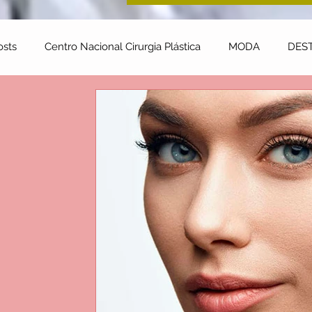
osts
Centro Nacional Cirurgia Plástica
MODA
DES
ENTE e CORPO
Odonto
NUTRIÇÃO
Plástica
toestima & Motivação