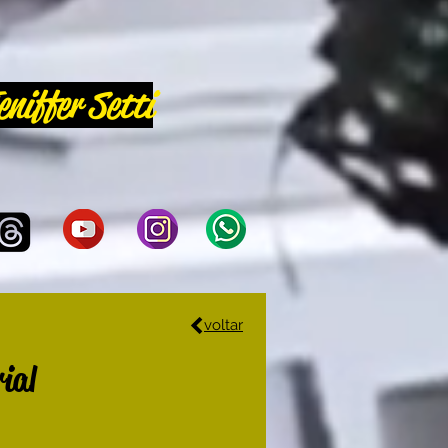
eniffer Setti
voltar
ial