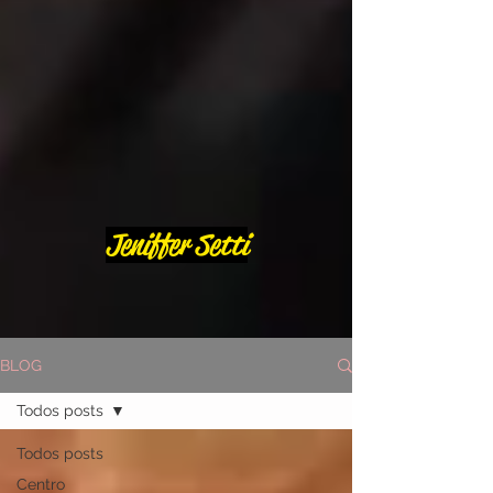
Jeniffer Setti
BLOG
Todos posts
Todos posts
Centro