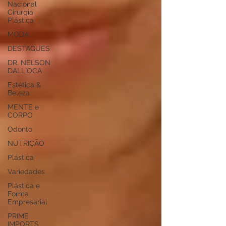
Nacional
Cirurgia
Plástica
MODA
DESTAQUES
DR. NELSON
DALL`OCA
Estética &
Beleza
MENTE e
CORPO
Odonto
NUTRIÇÃO
Plástica
Variedades
Plástica e
Forma
Empresarial
PRIME
IMPORTS