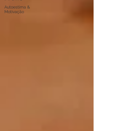
Autoestima &
Motivação