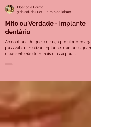
Plástica e Forma
3 de set. de 2021
1 min de leitura
Mito ou Verdade - Implante
dentário
Ao contrário do que a crença popular propaga, é
possível sim realizar implantes dentários quando
o paciente não tem mais o osso para...