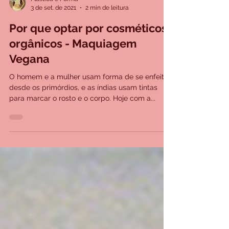
Plástica e Forma
3 de set. de 2021
2 min de leitura
Por que optar por cosméticos
orgânicos - Maquiagem
Vegana
O homem e a mulher usam forma de se enfeitar
desde os primórdios, e as índias usam tintas
para marcar o rosto e o corpo. Hoje com a...