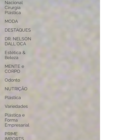
Nacional
Cirurgia
Plástica
MODA
DESTAQUES
DR. NELSON
DALL`OCA
Estética &
Beleza
MENTE e
CORPO
Odonto
NUTRIÇÃO
Plástica
Variedades
Plástica e
Forma
Empresarial
PRIME
IMPORTS