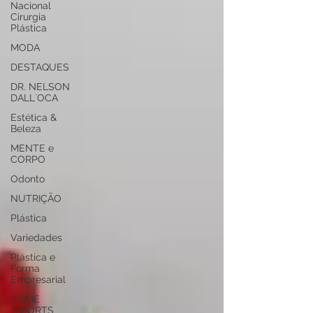
Nacional
Cirurgia
Plástica
MODA
DESTAQUES
DR. NELSON
DALL`OCA
Estética &
Beleza
MENTE e
CORPO
Odonto
NUTRIÇÃO
Plástica
Variedades
Plástica e
Forma
Empresarial
PRIME
IMPORTS