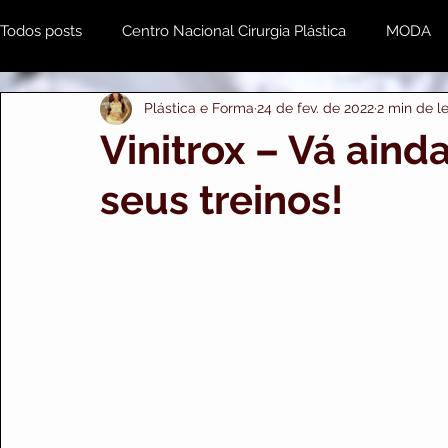
Todos posts
Centro Nacional Cirurgia Plástica
MODA
Plástica e Forma
24 de fev. de 2022
2 min de le
Estética & Beleza
MENTE e CORPO
Odonto
Vinitrox – Vá ain
seus treinos!
Plástica e Forma Empresarial
PRIME IMPORTS
A