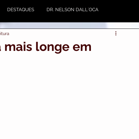
DESTAQUES
DR. NELSON DALL`OCA
itura
NUTRIÇÃO
Plástica
Variedades
da mais longe em
utoestima & Motivação