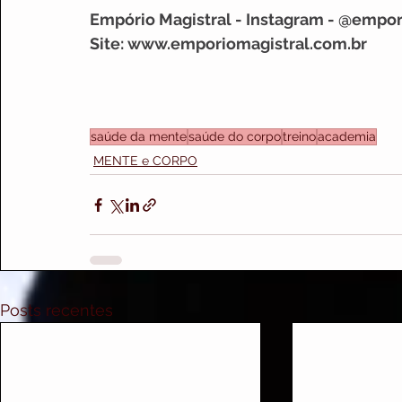
Empório Magistral - Instagram - @empor
Site: www.emporiomagistral.com.br
saúde da mente
saúde do corpo
treino
academia
MENTE e CORPO
Posts recentes