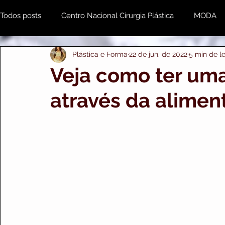
Todos posts
Centro Nacional Cirurgia Plástica
MODA
Plástica e Forma
22 de jun. de 2022
5 min de le
Estética & Beleza
MENTE e CORPO
Odonto
Veja como ter um
através da alimen
Plástica e Forma Empresarial
PRIME IMPORTS
A