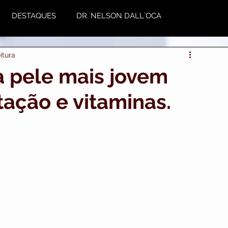
DESTAQUES
DR. NELSON DALL`OCA
itura
NUTRIÇÃO
Plástica
Variedades
a pele mais jovem
tação e vitaminas.
utoestima & Motivação