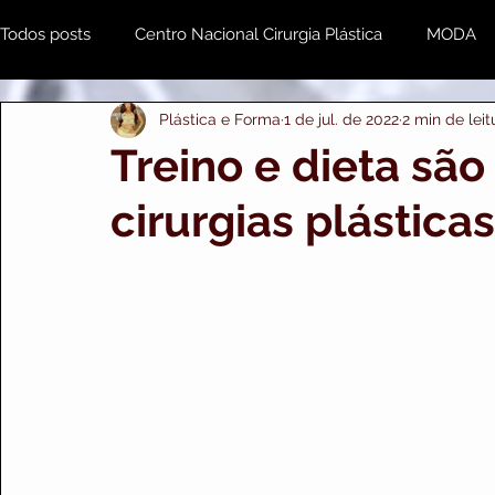
Todos posts
Centro Nacional Cirurgia Plástica
MODA
Plástica e Forma
1 de jul. de 2022
2 min de leit
Estética & Beleza
MENTE e CORPO
Odonto
Treino e dieta são
cirurgias plásticas
Plástica e Forma Empresarial
PRIME IMPORTS
A