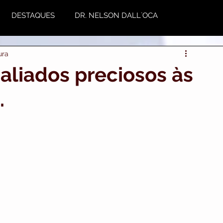
DESTAQUES
DR. NELSON DALL`OCA
ura
NUTRIÇÃO
Plástica
Variedades
 aliados preciosos às
.
utoestima & Motivação