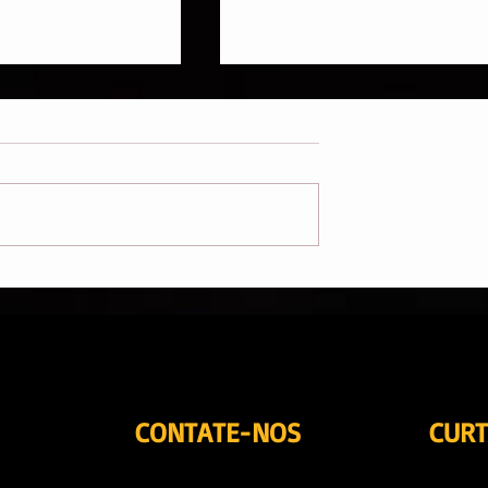
e deixa a barriga
Como escolher a prótese
 o verão.
de silicone correta?
CONTATE-NOS
CURT