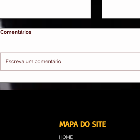
Comentários
Escreva um comentário
Cirurgia plástica é
Cirurgia qu
suficiente para modelar o
enxuta para
corpo?
MAPA DO SITE
HOME