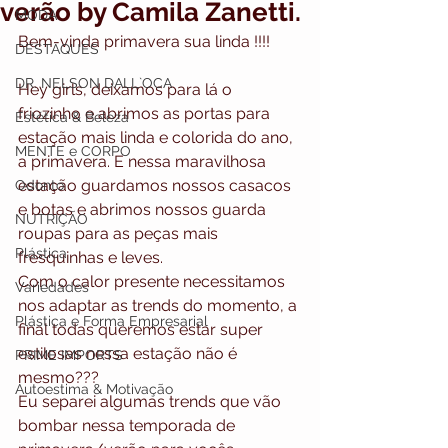
verão by Camila Zanetti.
MODA
Bem-vinda primavera sua linda !!!! 
DESTAQUES
DR. NELSON DALL`OCA
Hey girls, deixamos para lá o 
friozinho e abrimos as portas para 
Estética & Beleza
estação mais linda e colorida do ano, 
MENTE e CORPO
a primavera. E nessa maravilhosa 
estação guardamos nossos casacos 
Odonto
e botas e abrimos nossos guarda 
NUTRIÇÃO
roupas para as peças mais 
Plástica
fresquinhas e leves.
Com o calor presente necessitamos 
Variedades
nos adaptar as trends do momento, a 
Plástica e Forma Empresarial
final todas queremos estar super 
estilosas nessa estação não é 
PRIME IMPORTS
mesmo???
Autoestima & Motivação
Eu separei algumas trends que vão 
bombar nessa temporada de 