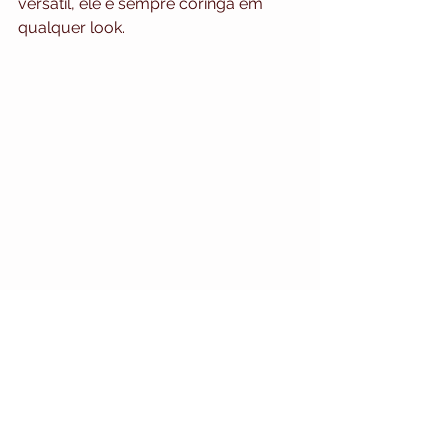
versátil, ele é sempre coringa em 
qualquer look. 
E aí meus amores qual dessas trends 
vocês vão usar nessa temporada?
Me conta aqui nos Comentários vou 
adorar saber!!!!