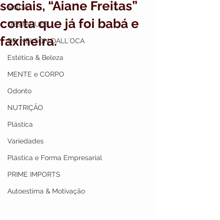
sociais, “Aiane Freitas”
MODA
conta que já foi babá e
DESTAQUES
faxineira.
DR. NELSON DALL`OCA
Estética & Beleza
MENTE e CORPO
Odonto
NUTRIÇÃO
Plástica
Variedades
Plástica e Forma Empresarial
PRIME IMPORTS
Autoestima & Motivação