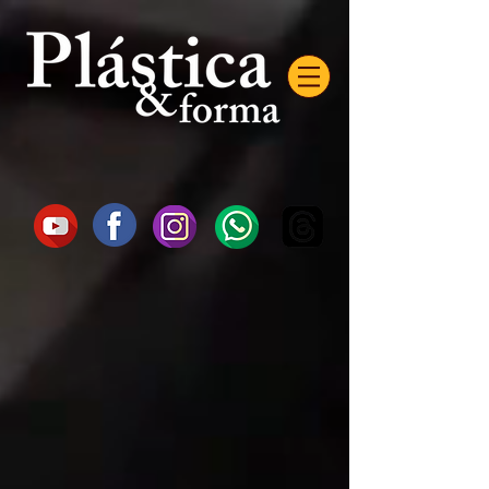
AW-16872985522