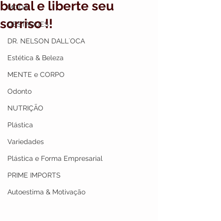
bucal e liberte seu
MODA
sorriso !!
DESTAQUES
DR. NELSON DALL`OCA
Estética & Beleza
MENTE e CORPO
Odonto
NUTRIÇÃO
Plástica
Variedades
Plástica e Forma Empresarial
PRIME IMPORTS
Autoestima & Motivação