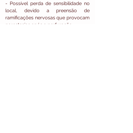
- Possível perda de sensibilidade no 
local, devido a preensão de 
ramificações nervosas que provocam 
parestesias após a perfuração.
6. JÁ FEZ O SEU CHECK-UP ANUAL?
Uma das melhores formas de garantir 
que sua boca está livre de problemas 
é consultando um profissional no 
assunto. Além de fazer uma limpeza 