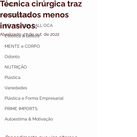
Técnica cirúrgica traz
MODA
resultados menos
DESTAQUES
invasivos.
DR. NELSON DALL`OCA
Atualizado:
27 de out. de 2022
Estética & Beleza
MENTE e CORPO
Odonto
NUTRIÇÃO
Plástica
Variedades
Plástica e Forma Empresarial
PRIME IMPORTS
Autoestima & Motivação