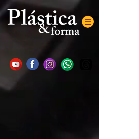
AW-16872985522