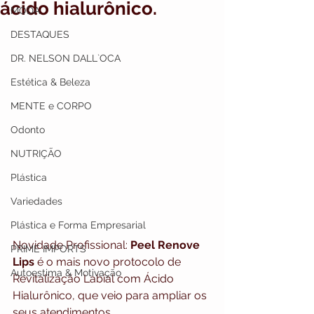
ácido hialurônico.
MODA
DESTAQUES
DR. NELSON DALL`OCA
Estética & Beleza
MENTE e CORPO
Odonto
NUTRIÇÃO
Plástica
Variedades
Plástica e Forma Empresarial
Novidade Profissional: 
Peel Renove 
PRIME IMPORTS
Lips
 é o mais novo protocolo de 
Autoestima & Motivação
Revitalização Labial com Ácido 
Hialurônico, que veio para ampliar os 
seus atendimentos.