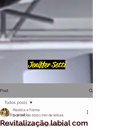
Jeniffer Setti
Post
Todos posts
Plástica e Forma
Todos posts
3 de set. de 2021
1 min de leitura
Revitalização labial com
Centro Nacional Cirurgia Plástica