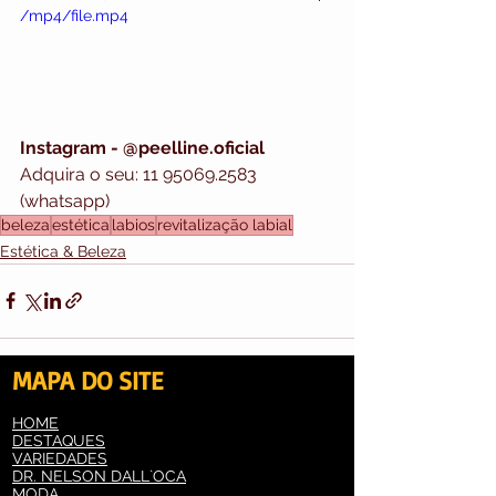
/mp4/file.mp4
Instagram - @peelline.oficial
Adquira o seu: 11 95069.2583 
(whatsapp)
beleza
estética
labios
revitalização labial
Estética & Beleza
MAPA DO SITE
HOME
Ver tudo
Posts recentes
DESTAQUES
VARIEDADES
DR. NELSON DALL`OCA
MODA