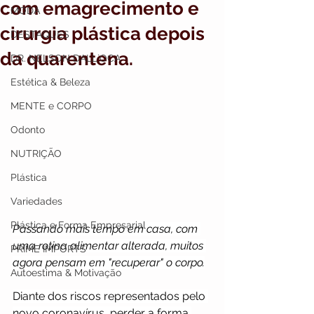
com emagrecimento e
MODA
cirurgia plástica depois
DESTAQUES
da quarentena.
DR. NELSON DALL`OCA
Estética & Beleza
MENTE e CORPO
Odonto
NUTRIÇÃO
Plástica
Variedades
Plástica e Forma Empresarial
Passando mais tempo em casa, com 
uma rotina alimentar alterada, muitos 
PRIME IMPORTS
agora pensam em "recuperar" o corpo.
Autoestima & Motivação
Diante dos riscos representados pelo 
novo coronavírus, perder a forma 