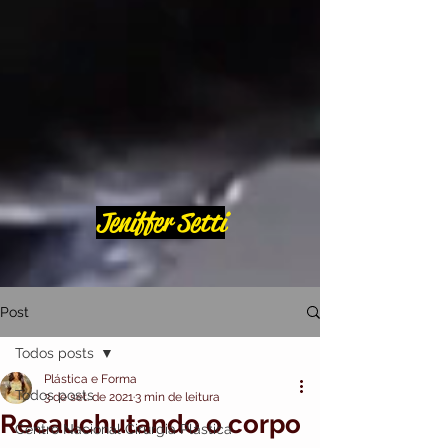
Jeniffer Setti
Post
Todos posts
Plástica e Forma
Todos posts
3 de set. de 2021
3 min de leitura
Recauchutando o corpo
Centro Nacional Cirurgia Plástica