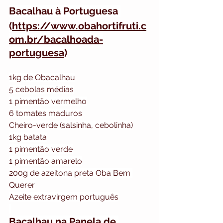
Bacalhau à Portuguesa 
(
https://www.obahortifruti.c
om.br/bacalhoada-
portuguesa
)
1kg de Obacalhau
⁠5 cebolas médias
1 pimentão vermelho
6 tomates maduros
⁠⁠Cheiro-verde (salsinha, cebolinha)
⁠⁠1kg batata
1 pimentão verde
1 pimentão amarelo
⁠⁠200g de azeitona preta Oba Bem 
Querer
⁠⁠Azeite extravirgem português
Bacalhau na Panela de 