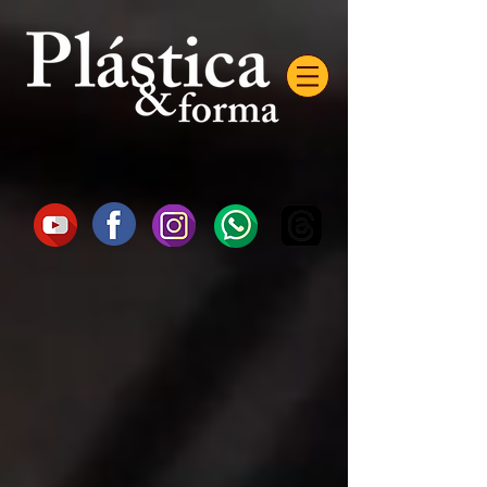
AW-16872985522