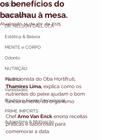
os benefícios do
MODA
bacalhau à mesa.
DESTAQUES
Atualizado:
15 de abr. de 2025
DR. NELSON DALL`OCA
Estética & Beleza
MENTE e CORPO
Odonto
NUTRIÇÃO
Nutricionista do Oba Hortifruti, 
Plástica
Thamires Lima,
 explica como os 
Variedades
nutrientes do peixe ajudam o bom 
Plástica e Forma Empresarial
funcionamento do organismo
PRIME IMPORTS
Chef 
Arno Van Enck
 ensina receitas 
Autoestima & Motivação
práticas e saborosas para 
comemorar a data.