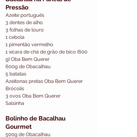
Pressão
⁠Azeite português
3 dentes de alho
3 folhas de louro
1 cebola
1 pimentão vermelho
⁠⁠1 xícara de chá de grão de bico (600 
g) Oba Bem Querer
⁠⁠600g de Obacalhau
⁠⁠5 batatas
A⁠zeitonas pretas Oba Bem Querer
Brócolis
⁠⁠3 ovos Oba Bem Querer
⁠⁠Salsinha
Bolinho de Bacalhau 
Gourmet
⁠500g de Obacalhau