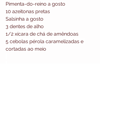
Pimenta-do-reino a gosto
10 azeitonas pretas
Salsinha a gosto
3 dentes de alho
1/2 xícara de chá de amêndoas
5 cebolas pérola caramelizadas e 
cortadas ao meio
Modo de preparo:
Corte a posta de bacalhau em 4 filés 
altos. Cozinhe as batatas em água 
fervente até ficarem al dente. 
Amasse-as com a palma da mão e 
reserve. Fatie a cebola branca e o 
pimentão em pétalas. Disponha a 
batata amassada, pimentão e cebola 
em uma assadeira e tempere com 
azeite, sal e pimenta-do-reino. Por 