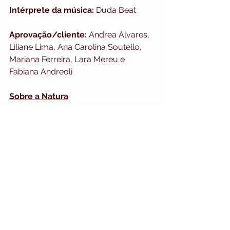
Intérprete da música:
 Duda Beat
Aprovação/cliente:
 Andrea Alvares, 
Liliane Lima, Ana Carolina Soutello, 
Mariana Ferreira, Lara Mereu e 
Fabiana Andreoli
Sobre a Natura
Fundada em 1969, a Natura é uma 
multinacional brasileira de higiene e 
cosmética. Líder no setor de venda 
direta no Brasil, com mais de 1,8 
milhão de consultoras, faz parte de 
Natura &Co, resultado da 
combinação entre as marcas Avon, 
Natura, The Body Shop e Aesop.
A Natura foi a primeira companhia de 