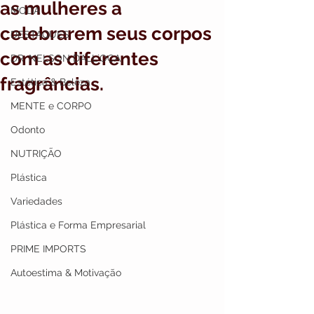
as mulheres a
MODA
celebrarem seus corpos
DESTAQUES
com as diferentes
DR. NELSON DALL`OCA
fragrâncias.
Estética & Beleza
MENTE e CORPO
Odonto
NUTRIÇÃO
Plástica
Variedades
Plástica e Forma Empresarial
PRIME IMPORTS
Autoestima & Motivação