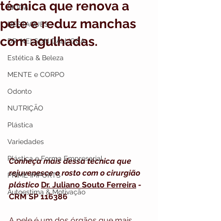
técnica que renova a
MODA
pele e reduz manchas
DESTAQUES
com agulhadas.
DR. NELSON DALL`OCA
Estética & Beleza
MENTE e CORPO
Odonto
NUTRIÇÃO
Plástica
Variedades
Plástica e Forma Empresarial
Conheça mais dessa técnica que 
rejuvenesce o rosto com o cirurgião 
PRIME IMPORTS
plástico 
Dr. Juliano Souto Ferreira
 - 
Autoestima & Motivação
CRM SP 116386
A pele é um dos órgãos que mais 