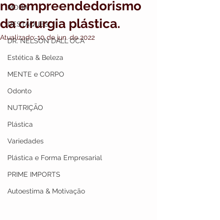
no empreendedorismo
MODA
da cirurgia plástica.
DESTAQUES
Atualizado:
10 de jun. de 2022
DR. NELSON DALL`OCA
Estética & Beleza
MENTE e CORPO
Odonto
NUTRIÇÃO
Plástica
Variedades
Plástica e Forma Empresarial
PRIME IMPORTS
Autoestima & Motivação