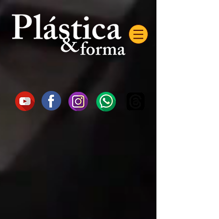
AW-16872985522