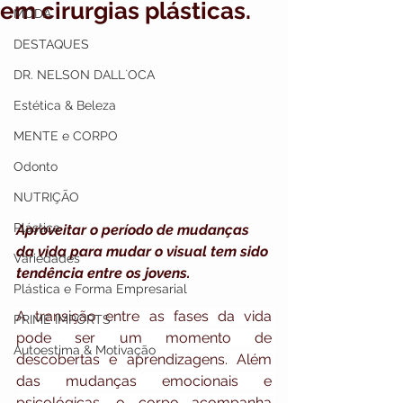
em cirurgias plásticas.
MODA
DESTAQUES
DR. NELSON DALL`OCA
Estética & Beleza
MENTE e CORPO
Odonto
NUTRIÇÃO
Plástica
Aproveitar o período de mudanças 
da vida para mudar o visual tem sido 
Variedades
tendência entre os jovens.
Plástica e Forma Empresarial
A transição entre as fases da vida 
PRIME IMPORTS
pode ser um momento de 
Autoestima & Motivação
descobertas e aprendizagens. Além 
das mudanças emocionais e 
psicológicas, o corpo acompanha 