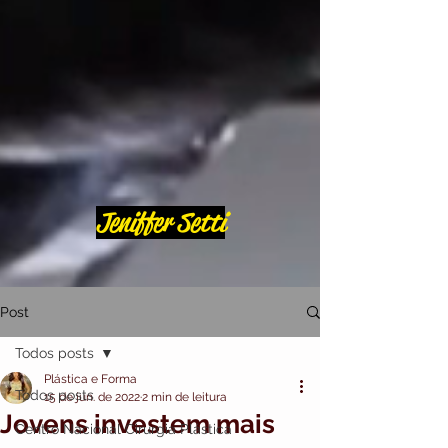
Jeniffer Setti
Post
Todos posts
Plástica e Forma
Todos posts
15 de jun. de 2022
2 min de leitura
Jovens investem mais
Centro Nacional Cirurgia Plástica