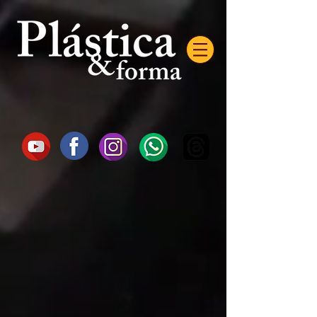
AW-16872985522