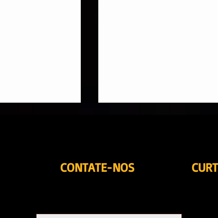
CONTATE-NOS
CURT
o fala sobre
Shakira no Brasil: quando
rojetos, saúde e
música, moda e atitude s