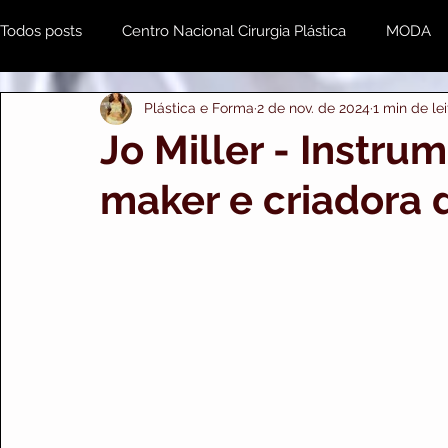
Todos posts
Centro Nacional Cirurgia Plástica
MODA
Plástica e Forma
2 de nov. de 2024
1 min de lei
Estética & Beleza
MENTE e CORPO
Odonto
Jo Miller - Instru
maker e criadora 
Plástica e Forma Empresarial
PRIME IMPORTS
A