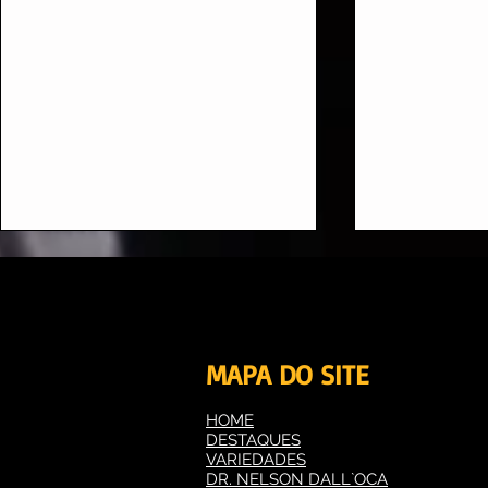
MAPA DO SITE
HOME
DESTAQUES
Camila Dias transforma
Jojo Todynh
VARIEDADES
autenticidade em
carreira, p
DR. NELSON DALL`OCA