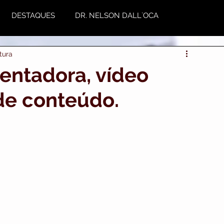
DESTAQUES
DR. NELSON DALL`OCA
tura
NUTRIÇÃO
Plástica
Variedades
mentadora, vídeo
de conteúdo.
utoestima & Motivação