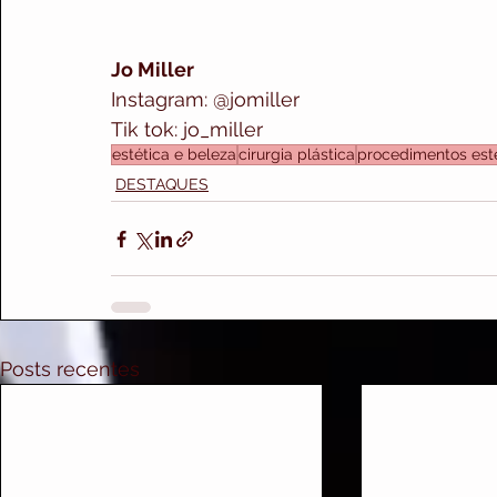
Jo Miller 
Instagram: @jomiller
Tik tok: jo_miller
estética e beleza
cirurgia plástica
procedimentos est
DESTAQUES
Posts recentes