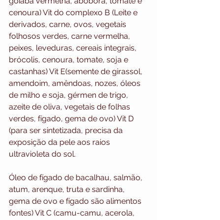
goiaba vermelha, abóbora, tomate e 
cenoura) Vit do complexo B (Leite e 
derivados, carne, ovos, vegetais 
folhosos verdes, carne vermelha, 
peixes, leveduras, cereais integrais, 
brócolis, cenoura, tomate, soja e 
castanhas) Vit E(semente de girassol, 
amendoim, amêndoas, nozes, óleos 
de milho e soja, gérmen de trigo, 
azeite de oliva, vegetais de folhas 
verdes, fígado, gema de ovo) Vit D 
(para ser sintetizada, precisa da 
exposição da pele aos raios 
ultravioleta do sol.
Óleo de fígado de bacalhau, salmão, 
atum, arenque, truta e sardinha, 
gema de ovo e fígado são alimentos 
fontes) Vit C (camu-camu, acerola, 