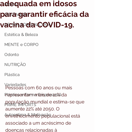
adequada em idosos
MODA
para garantir eficácia da
DESTAQUES
vacina da COVID-19.
DR. NELSON DALL`OCA
Estética & Beleza
MENTE e CORPO
Odonto
NUTRIÇÃO
Plástica
Variedades
Pessoas com 60 anos ou mais 
representam mais de 11% da 
Plástica e Forma Empresarial
população mundial e estima-se que 
PRIME IMPORTS
aumente 22% até 2050. O 
Autoestima & Motivação
envelhecimento populacional está 
associado a um acréscimo de 
doenças relacionadas à 