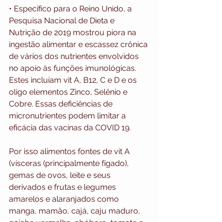
• Específico para o Reino Unido, a 
Pesquisa Nacional de Dieta e 
Nutrição de 2019 mostrou piora na 
ingestão alimentar e escassez crônica 
de vários dos nutrientes envolvidos 
no apoio às funções imunológicas. 
Estes incluíam vit A, B12, C e D e os 
oligo elementos Zinco, Selênio e 
Cobre. Essas deficiências de 
micronutrientes podem limitar a 
eficácia das vacinas da COVID 19.
Por isso alimentos fontes de vit A 
(vísceras (principalmente fígado), 
gemas de ovos, leite e seus 
derivados e frutas e legumes 
amarelos e alaranjados como 
manga, mamão, cajá, caju maduro, 