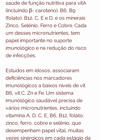
saúde de função nutritiva para vitA 
(incluindo β- caroteno), B6, B9 
(folato), B12, C, E e D, e os minerais 
Zinco, Selênio, Ferro e Cobre. Cada 
um desses micronutrientes, tem 
papel importante no suporte 
imunológico e na redução do risco 
de infecções.
Estudos em idosos, associaram 
deficiências nos marcadores 
imunológicos a baixos níveis de vit 
B6, vit C, Zn e Fe. Um sistema 
imunológico saudável precisa de 
vários micronutrientes, incluindo 
vitamina A, D, C, E, B6, B12, folato, 
zinco, ferro, cobre e selênio, que 
desempenham papel vital, muitas 
vezes sinérgicos em cada estágio da 