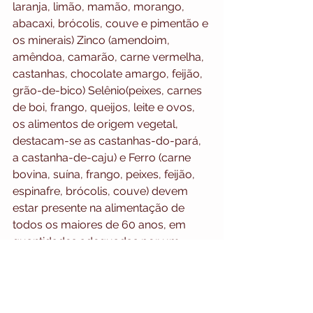
laranja, limão, mamão, morango, 
abacaxi, brócolis, couve e pimentão e 
os minerais) Zinco (amendoim, 
amêndoa, camarão, carne vermelha, 
castanhas, chocolate amargo, feijão, 
grão-de-bico) Selênio(peixes, carnes 
de boi, frango, queijos, leite e ovos, 
os alimentos de origem vegetal, 
destacam-se as castanhas-do-pará, 
a castanha-de-caju) e Ferro (carne 
bovina, suína, frango, peixes, feijão, 
espinafre, brócolis, couve) devem 
estar presente na alimentação de 
todos os maiores de 60 anos, em 
quantidades adequadas por um 
período de 2 semanas antes de 
receber a vacina e deve ser mantida 
até 2 semanas depois de receberem 
a dose.