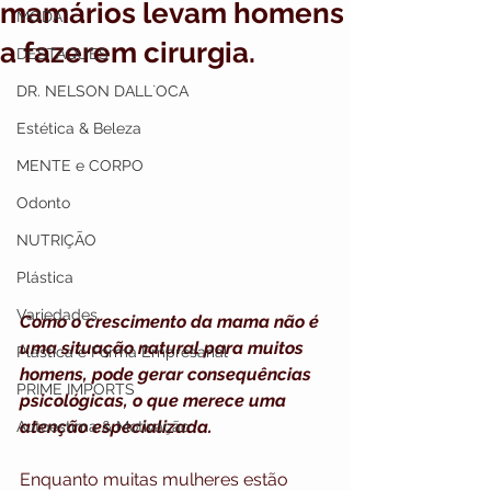
mamários levam homens
MODA
a fazerem cirurgia.
DESTAQUES
DR. NELSON DALL`OCA
Estética & Beleza
MENTE e CORPO
Odonto
NUTRIÇÃO
Plástica
Variedades
Como o crescimento da mama não é 
uma situação natural para muitos 
Plástica e Forma Empresarial
homens, pode gerar consequências 
PRIME IMPORTS
psicológicas, o que merece uma 
atenção especializada.
Autoestima & Motivação
Enquanto muitas mulheres estão 