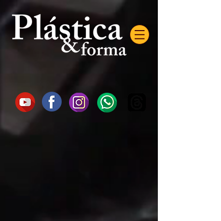
AW-16872985522