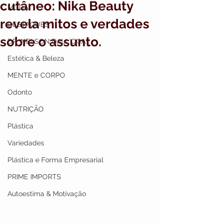
cutâneo: Nika Beauty
MODA
revela mitos e verdades
DESTAQUES
sobre o assunto.
DR. NELSON DALL`OCA
Estética & Beleza
MENTE e CORPO
Odonto
NUTRIÇÃO
Plástica
Variedades
Plástica e Forma Empresarial
PRIME IMPORTS
Autoestima & Motivação