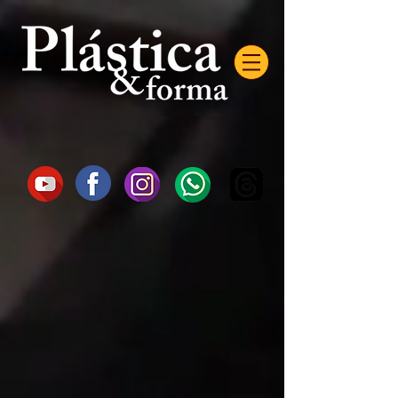
AW-16872985522