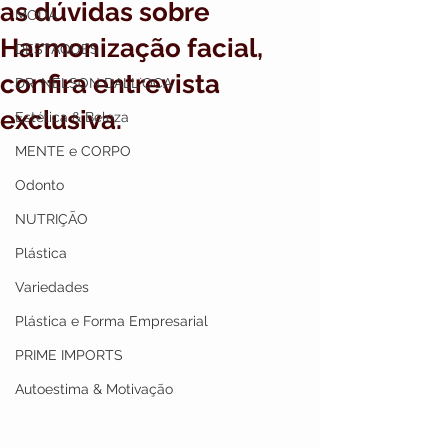
as dúvidas sobre
MODA
Harmonização facial,
DESTAQUES
confira entrevista
DR. NELSON DALL`OCA
exclusiva.
Estética & Beleza
MENTE e CORPO
Odonto
NUTRIÇÃO
Plástica
Variedades
Plástica e Forma Empresarial
PRIME IMPORTS
Autoestima & Motivação