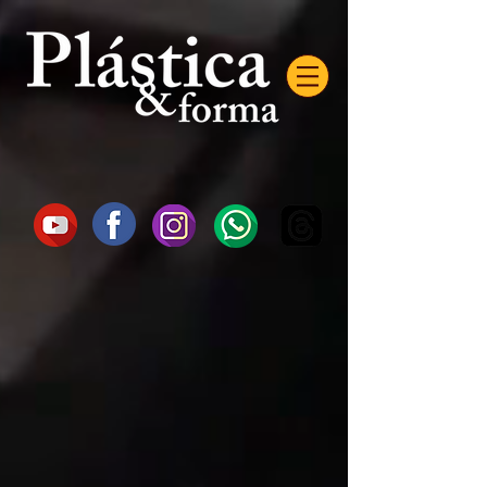
AW-16872985522