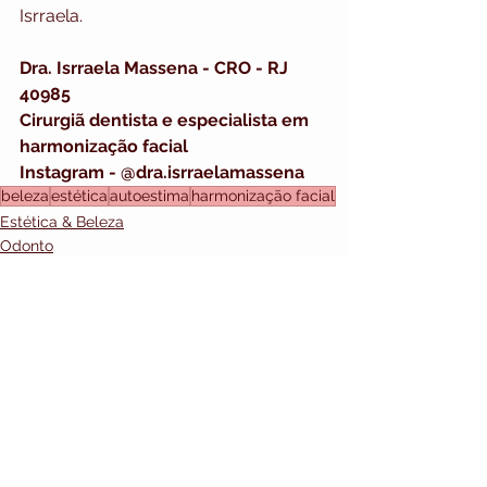
Isrraela.
Dra. Isrraela Massena - CRO - RJ 
40985
Cirurgiã dentista e especialista em 
harmonização facial
Instagram - @dra.isrraelamassena
beleza
estética
autoestima
harmonização facial
Estética & Beleza
Odonto
MAPA DO SITE
HOME
Ver tudo
Posts recentes
DESTAQUES
VARIEDADES
DR. NELSON DALL`OCA
MODA