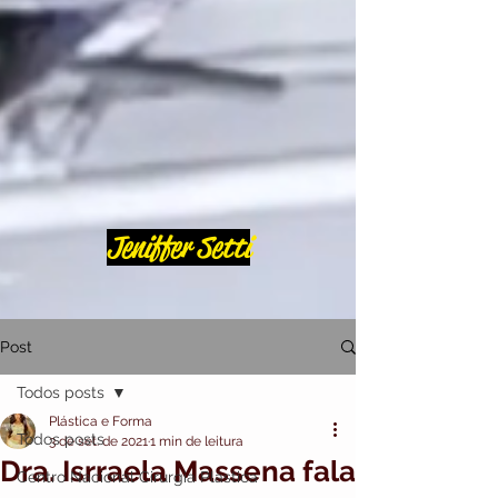
Jeniffer Setti
Post
Todos posts
Plástica e Forma
Todos posts
3 de set. de 2021
1 min de leitura
Dra. Isrraela Massena fala
Centro Nacional Cirurgia Plástica