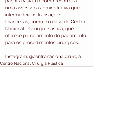
pagar à vista, há como recorrer a 
uma assessoria administrativa que 
intermedeia as transações 
financeiras, como é o caso do Centro 
Nacional - Cirurgia Plástica, que 
oferece parcelamento do pagamento 
para os procedimentos cirúrgicos. 
Instagram: @centronacionalcirurgia
Centro Nacional Cirurgia Plástica
MAPA DO SITE
HOME
Ver tudo
Posts recentes
DESTAQUES
VARIEDADES
DR. NELSON DALL`OCA
MODA