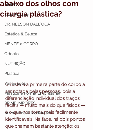
abaixo dos olhos com
MODA
cirurgia plástica?
DESTAQUES
DR. NELSON DALL`OCA
Estética & Beleza
MENTE e CORPO
Odonto
NUTRIÇÃO
Plástica
Variedades
O rosto é a primeira parte do corpo a 
ser notada pelas pessoas, pois a 
Plástica e Forma Empresarial
diferenciação individual dos traços 
PRIME IMPORTS
faciais — muito mais do que físicos — 
é o que nos torna mais facilmente 
Autoestima & Motivação
identificáveis. Na face, há dois pontos 
que chamam bastante atenção: os 