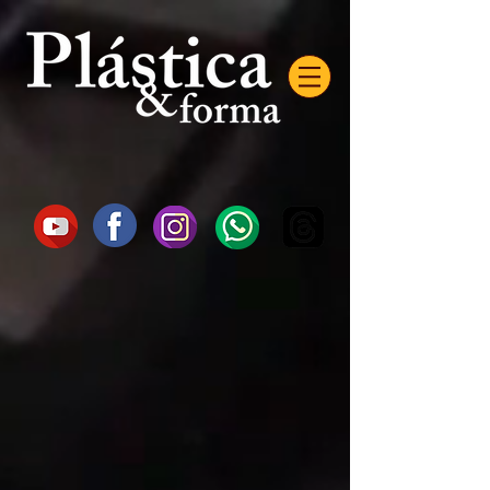
AW-16872985522