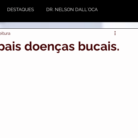
DESTAQUES
DR. NELSON DALL`OCA
eitura
NUTRIÇÃO
Plástica
Variedades
pais doenças bucais.
utoestima & Motivação