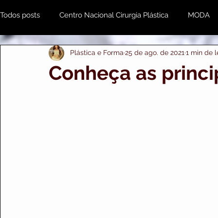
Todos posts
Centro Nacional Cirurgia Plástica
MODA
Plástica e Forma
25 de ago. de 2021
1 min de l
Estética & Beleza
MENTE e CORPO
Odonto
Conheça as princi
Plástica e Forma Empresarial
PRIME IMPORTS
A