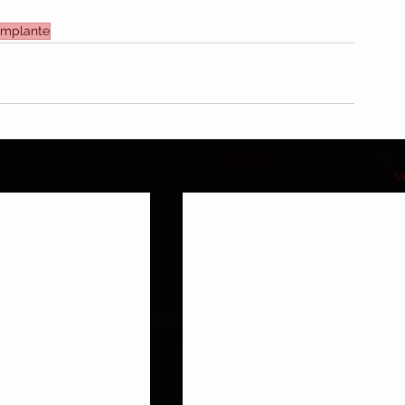
implante
V